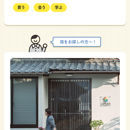
買う
会う
学ぶ