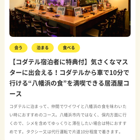
会う
泊まる
食べる
【コダテル宿泊者に特典付】気さくなマス
ターに出会える！コダテルから車で10分で
行ける“八幡浜の食”を満喫できる居酒屋コ
ース
コダテルに泊まって、仲間でワイワイと八幡浜の食を味わいた
い時におすすめのコース。八幡浜市内ではなく、保内方面に行
くので、シメを含めてゆっくりと滞在したい場合は特におすす
めです。タクシー又は代行運転で片道10分程度で着きます。