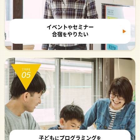
イベント
セミナー
や
合宿
やりたい
を
子ども
プログラミング
に
を