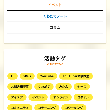
イベント
くわだてノート
コラム
ACTIVITY TAG
IT
SDGs
YouTube
YouTuber体験教室
お悩み相談室
くわだて
みかん
やーこ
アイデア
イベント
オンライン
コダテル
コミュニティ
コラーニング
コワーキング