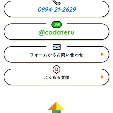
0894
-
21
-
2629
@codateru