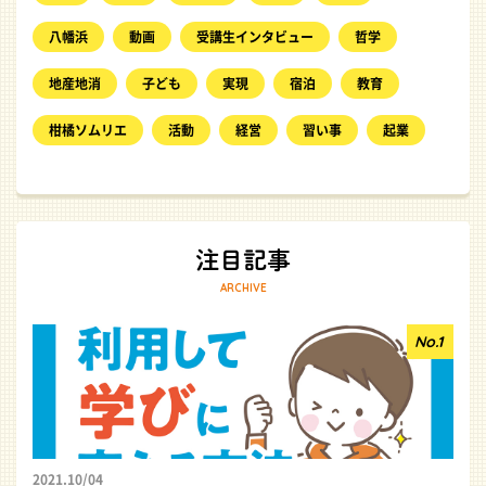
八幡浜
動画
受講生インタビュー
哲学
地産地消
子ども
実現
宿泊
教育
柑橘ソムリエ
活動
経営
習い事
起業
ARCHIVE
2021.10/04