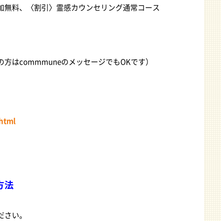
加無料、〈割引〉霊感カウンセリング通常コース
はcommmuneのメッセージでもOKです）
html
方法
ださい。