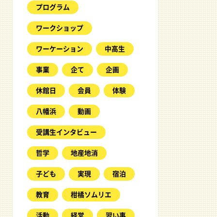
プログラム
ワークショップ
ワーケーション
中高生
事業
企て
企画
休館日
会員
体験
八幡浜
動画
受講生インタビュー
哲学
地産地消
子ども
実現
宿泊
教育
柑橘ソムリエ
活動
経営
習い事