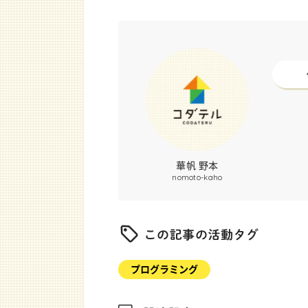
華帆 野本
nomoto-kaho
プログラミング