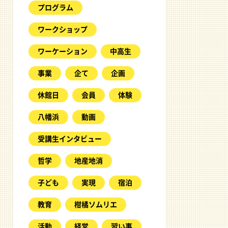
プログラム
ワークショップ
ワーケーション
中高生
事業
企て
企画
休館日
会員
体験
八幡浜
動画
受講生インタビュー
哲学
地産地消
子ども
実現
宿泊
教育
柑橘ソムリエ
活動
経営
習い事