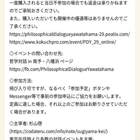
一度購入されると当日不参加の場合でも返金は承りかねます
のでご承知おきください。
また、購入いただいても開催中の優遇等はありませんのでご
了承ください。
https://philosophicaldialogueyawatahama-29.peatix.com/
https://www.kokuchpro.com/event/PDY_29_online/
◎イベントの問い合わせ先:
哲学対話 in 南予・八幡浜 ページ
https://fb.com/PhilosophicalDialogueYawatahama
◎参加方法:
飛び入り可ですが、なるべく「参加予定」ボタンや
Messenger等で事前の参加申込にご協力をお願いします。
定員に達した場合、それ以上のご参加はお断りさせていただ
く場合があります。
◎主宰者: 杉山啓
(https://codateru.com/info/note/sugiyama-kei/)
東京在住時より多数の対話イベントを主催。