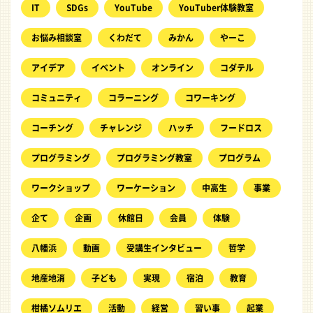
IT
SDGs
YouTube
YouTuber体験教室
お悩み相談室
くわだて
みかん
やーこ
アイデア
イベント
オンライン
コダテル
コミュニティ
コラーニング
コワーキング
コーチング
チャレンジ
ハッチ
フードロス
プログラミング
プログラミング教室
プログラム
ワークショップ
ワーケーション
中高生
事業
企て
企画
休館日
会員
体験
八幡浜
動画
受講生インタビュー
哲学
地産地消
子ども
実現
宿泊
教育
柑橘ソムリエ
活動
経営
習い事
起業