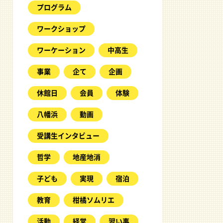
プログラム
ワークショップ
ワーケーション
中高生
事業
企て
企画
休館日
会員
体験
八幡浜
動画
受講生インタビュー
哲学
地産地消
子ども
実現
宿泊
教育
柑橘ソムリエ
活動
経営
習い事