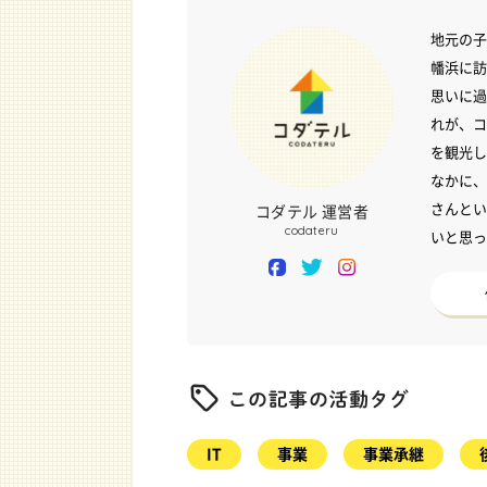
地元の子
幡浜に訪
思いに過
れが、コ
を観光し
なかに、
さんとい
コダテル 運営者
codateru
いと思っ
facebook
twitter
instagram
IT
事業
事業承継