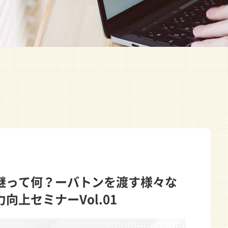
継って何？ーバトンを渡す様々な
上セミナーVol.01