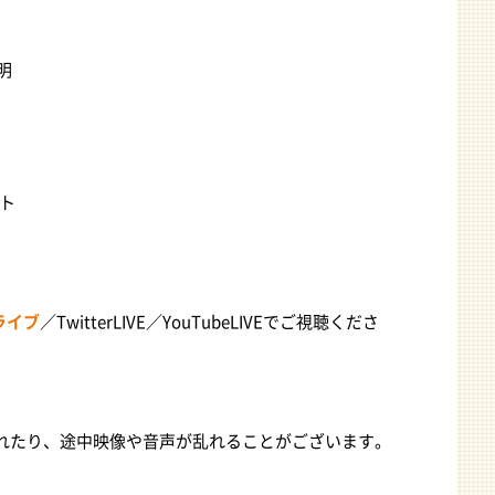
明
ト
kライブ
／TwitterLIVE／YouTubeLIVEでご視聴くださ
れたり、途中映像や音声が乱れることがございます。